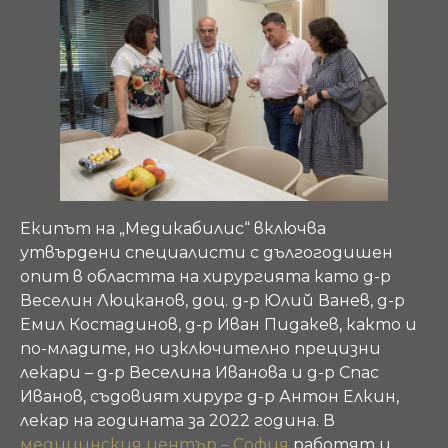
Екипът на „Медикабилис“ включва
утвърдени специалисти с дългогодишен
опит в областта на хирургията като д-р
Веселин Люцканов, доц. д-р Юлий Ванев, д-р
Емил Костадинов, д-р Иван Пидакев, както и
по-младите, но изключително прецизни
лекари – д-р Веселина Иванова и д-р Спас
Иванов, съдовият хирург д-р Антон Елкин,
лекар на годината за 2022 година. В
медицинския център – София
работят и