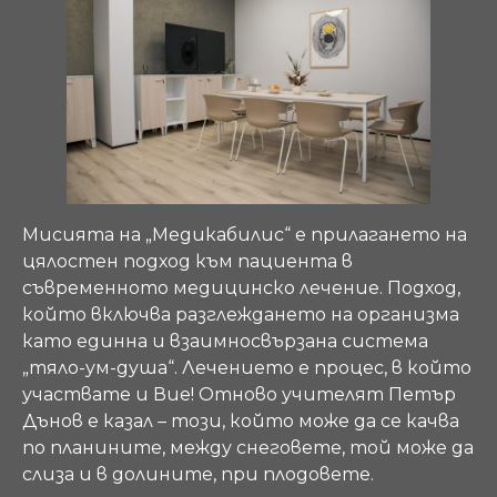
Мисията на „Медикабилис“ е прилагането на
цялостен подход към пациента в
съвременното медицинско лечение. Подход,
който включва разглеждането на организма
като единна и взаимносвързана система
„тяло-ум-душа“. Лечението е процес, в който
участвате и Вие! Отново учителят Петър
Дънов е казал – този, който може да се качва
по планините, между снеговете, той може да
слиза и в долините, при плодовете.