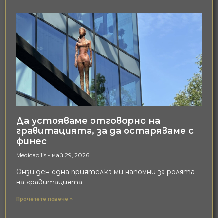
Да устояваме отговорно на
гравитацията, за да остаряваме с
финес
Medicabilis
май 29, 2026
Онзи ден една приятелка ми напомни за ролята
на гравитацията
Прочетете повече »