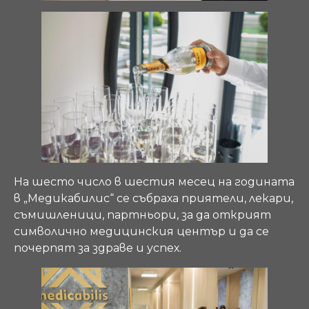
На шесто число в шестия месец на годината
в „Медикабилис“ се събраха приятели, лекари,
съмишленици, партньори, за да открият
символично медицинския център и да се
почерпят за здраве и успех.