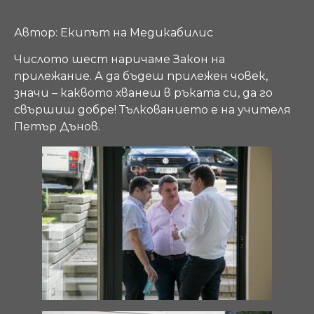
Автор: Екипът на Медикабилис
Числото шест наричаме Закон на
прилежание. А да бъдеш прилежен човек,
значи – каквото хванеш в ръката си, да го
свършиш добре! Тълкованието е на учителя
Петър Дънов.