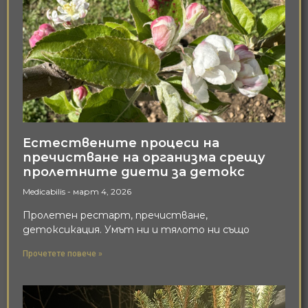
Естествените процеси на
пречистване на организма срещу
пролетните диети за детокс
Medicabilis
март 4, 2026
Пролетен рестарт, пречистване,
детоксикация. Умът ни и тялото ни също
Прочетете повече »