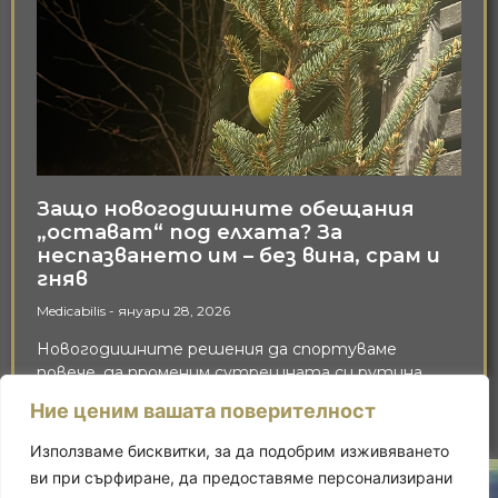
Защо новогодишните обещания
„остават“ под елхата? За
неспазването им – без вина, срам и
гняв
Medicabilis
януари 28, 2026
Новогодишните решения да спортуваме
повече, да променим сутрешната си рутина,
Ние ценим вашата поверителност
Прочетете повече »
Използваме бисквитки, за да подобрим изживяването
ви при сърфиране, да предоставяме персонализирани
Политика за
Политика на
Адрес: Бул. “Климент Охридски”