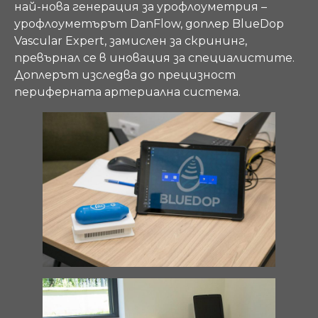
най-нова генерация за урофлоуметрия –
урофлоуметърът DanFlow, доплер BlueDop
Vascular Expert, замислен за скрининг,
превърнал се в иновация за специалистите.
Доплерът изследва до прецизност
периферната артериална система.