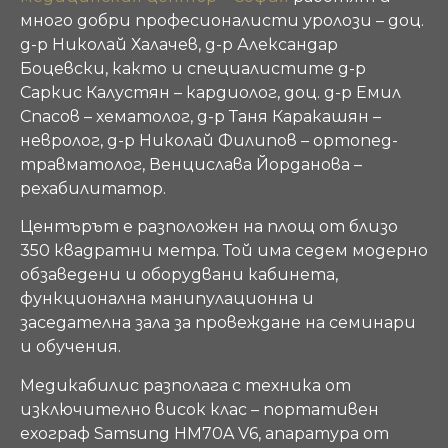
много добри професионалисти уролози – доц.
д-р Николай Халачев, д-р Александар
Боцевски, както и специалистите д-р
Саркис Калустян – кардиолог, доц. д-р Емил
Спасов – хематолог, д-р Таня Каракашян –
невролог, д-р Николай Филипов – ортопед-
травматолог, Венцислава Йорданова –
рехабилитатор.
Центърът е разположен на площ от близо
350 квадратни метра. Той има седем модерно
обзаведени и оборудвани кабинета,
функционална манипулационна и
заседателна зала за провеждане на семинари
и обучения.
Медикабилис разполага с техника от
изключително висок клас – портативен
ехограф Samsung HM70A V6, апаратура от